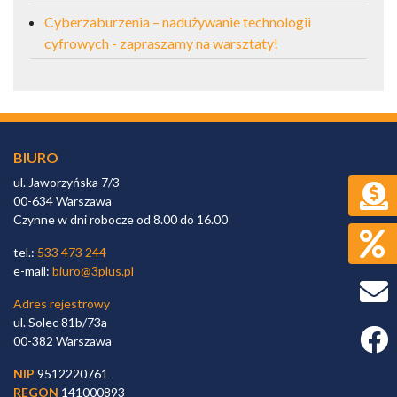
Cyberzaburzenia – nadużywanie technologii
cyfrowych - zapraszamy na warsztaty!
BIURO
ul. Jaworzyńska 7/3
00-634 Warszawa
Czynne w dni robocze od 8.00 do 16.00
tel.:
533 473 244
e-mail:
biuro@3plus.pl
Adres rejestrowy
ul. Solec 81b/73a
Faceb
00-382 Warszawa
NIP
9512220761
REGON
141000893