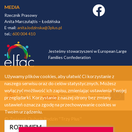
MEDIA
Facebook link
Rzecznik Prasowy
Anita Marczułajtis – Łodzińska
E-mail:
anita.lodzinska@3plus.pl
tel.:
600 004 410
Jesteśmy stowarzyszeni w European Large
Families Confederation
Używamy plików cookies, aby ułatwić Ci korzystanie z
naszego serwisu oraz do celów statystycznych. Możesz
wyłączyć możliwość ich zapisu, zmieniając ustawienia Twojej
przeglądarki. Korzystanie z naszej strony bez zmiany
ustawień oznacza zgodę na przechowywanie cookies w
Twoim urządzeniu.
© Związek Dużych Rodzin "Trzy Plus"
Polityka prywatności
ROZUMIEM