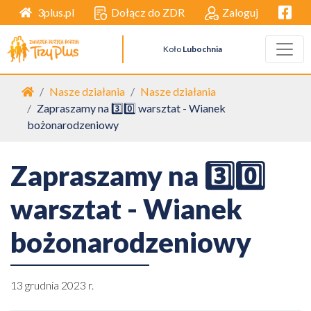
Facebo
Dołącz do ZDR
Zaloguj
3plus.pl
Koło
Lubochnia
Strona główna
Nasze działania
Nasze działania
Zapraszamy na 3️⃣0️⃣ warsztat - Wianek
bożonarodzeniowy
Zapraszamy na 3️⃣0️⃣
warsztat - Wianek
bożonarodzeniowy
13 grudnia 2023 r.